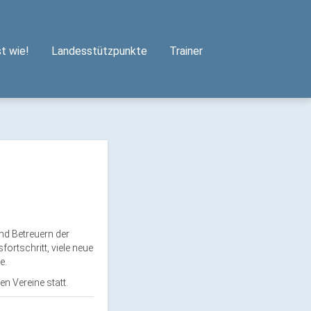
t wie!
Landesstützpunkte
Trainer
nd Betreuern der
ortschritt, viele neue
e.
n Vereine statt.