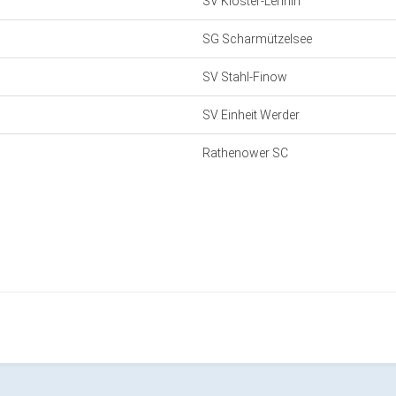
SV Kloster-Lehnin
SG Scharmützelsee
SV Stahl-Finow
SV Einheit Werder
Rathenower SC