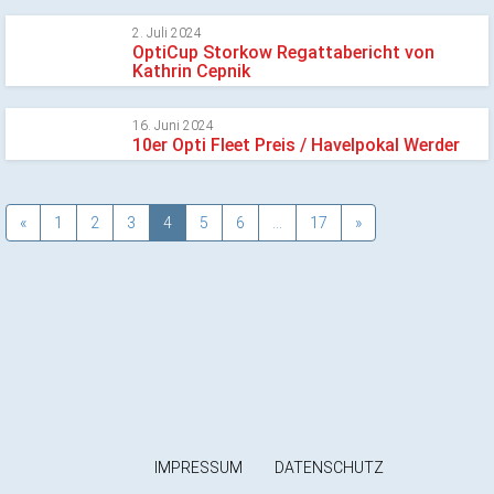
2. Juli 2024
OptiCup Storkow Regattabericht von
Kathrin Cepnik
16. Juni 2024
10er Opti Fleet Preis / Havelpokal Werder
«
1
2
3
4
5
6
…
17
»
IMPRESSUM
DATENSCHUTZ